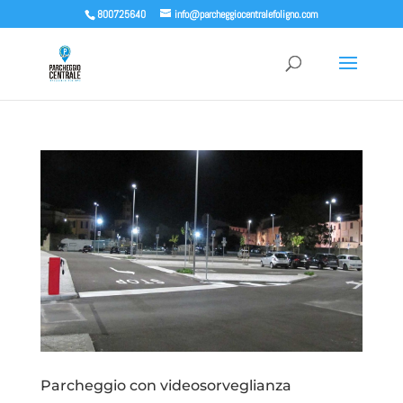
800725640
info@parcheggiocentralefoligno.com
Parcheggio con videosorveglianza