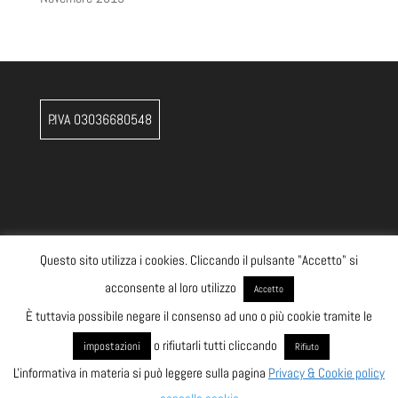
P.IVA 03036680548
Questo sito utilizza i cookies. Cliccando il pulsante "Accetto" si
acconsente al loro utilizzo
Accetto
È tuttavia possibile negare il consenso ad uno o più cookie tramite le
o rifiutarli tutti cliccando
impostazioni
Rifiuto
L'informativa in materia si può leggere sulla pagina
Privacy & Cookie policy
by
Key Seven