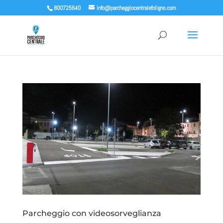
800725640
info@parcheggiocentralefoligno.com
Parcheggio con videosorveglianza