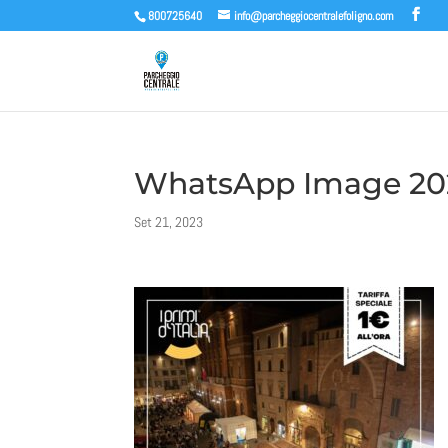
800725640
info@parcheggiocentralefoligno.com
WhatsApp Image 2023
Set 21, 2023