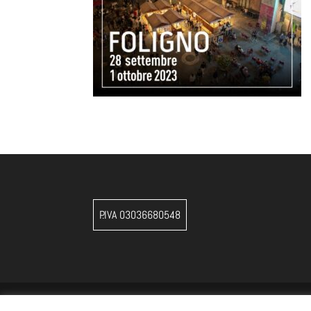
P.IVA 03036680548
by
Key Seven